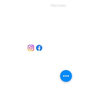
Nächstes
Home
|
Standorte
|
Produkte
|
Events
|
Service
|
Impressum
|
Datenschutz
|
Widerruf
Kontaktformular