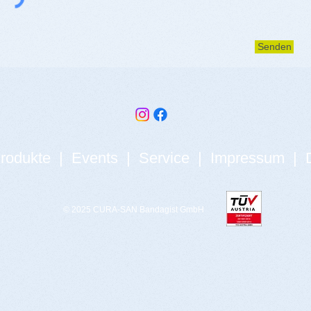
Senden
rodukte
|
Events
|
Service
|
Impressum
|
© 2025
CURA-SAN Bandagist GmbH