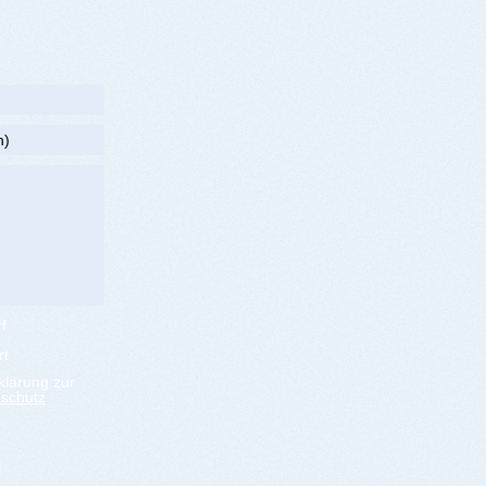
f
rt
klärung zur
schutz