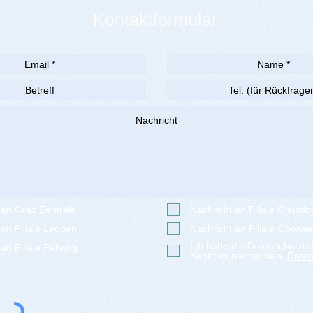
Kontaktformular
 an Graz Zentrale
Nachricht an Filiale Gleisdor
 an Filiale Leoben
Nachricht an Filiale Oberwa
Ich habe die Datenschutzer
an Filiale Fehring
Kenntnis genommen.
Daten