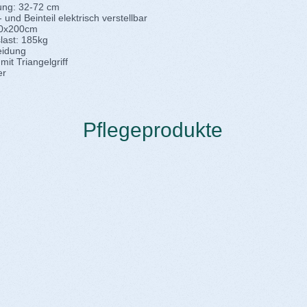
ung: 32-72 cm
und Beinteil elektrisch verstellbar
90x200cm
slast: 185kg
leidung
 mit Triangelgriff
er
Pflegeprodukte