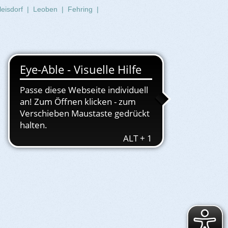
leisdorf
|
Leoben
|
Fehring
|
Service
Events
More