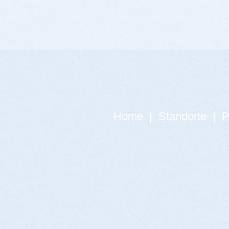
Home
|
Standorte
|
P
Yes
...
...