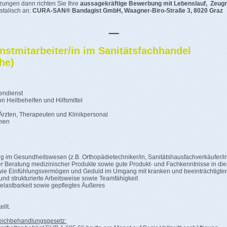
zungen dann richten Sie Ihre
aussagekräftige Bewerbung mit Lebenslauf, Zeugn
stalisch an:
CURA-SAN® Bandagist GmbH, Waagner-Biro-Straße 3, 8020 Graz
_
stmitarbeiter/in im Sanitätsfachhandel
he)
endienst
n Heilbehelfen und Hilfsmittel
Ärzten, Therapeuten und Klinikpersonal
hmen
g im Gesundheitswesen (z.B. Orthopädietechniker/in, Sanitätshausfachverkäufer/i
er Beratung medizinischer Produkte sowie gute Produkt- und Fachkenntnisse in di
ie Einfühlungsvermögen und Geduld im Umgang mit kranken und beeinträchtigt
und strukturierte Arbeitsweise sowie Teamfähigkeit
e Belastbarkeit sowie gepflegtes Äußeres
llt.
ichbehandlungsgesetz: