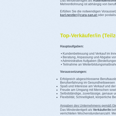
Das Mindestentgelt als
Außendienstmit
Mehrentlohnung ist abhängig von berufl
Erfüllen Sie die notwendigen Vorausset
karl.nestler@cura-san.at
oder postali
Top-Verkäufer/in (Teilz
Hauptaufgaben:
• Kundenbetreuung und Verkauf im Inn
• Beratung, Anpassung und Abgabe von 
• Administrative Aufgaben (Bestellunge
• Teilnahme an Weiterbildungsmaßna
Voraussetzungen:
Erfolgreich abgeschlossene Beruf
Berufserfahrung im Gesundheitswesen
Spaß und Interesse am Verkauf und der
Freude am Umgang mit Menschen sowie
Selbstständige, zuverlässige, genaue un
Flexibilität, Schnelligkeit, körperliche 
Angaben des Unternehmens gemäß Gle
Das Mindestentgelt als
Verkäufer/in
bet
verrichteten Wochenstundenanzahl. Mehr