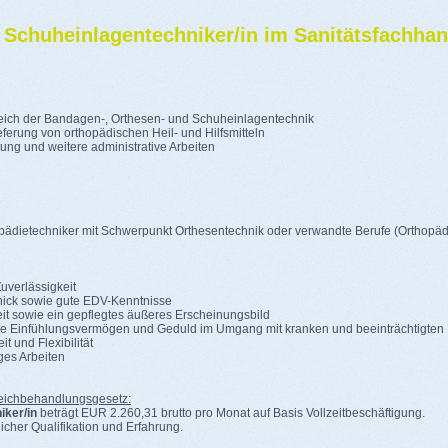
- Schuheinlagentechniker/in im Sanitätsfachhan
eich der Bandagen-, Orthesen- und Schuheinlagentechnik
ferung von orthopädischen Heil- und Hilfsmitteln
ng und weitere administrative Arbeiten
dietechniker mit Schwerpunkt Orthesentechnik oder verwandte Berufe (Orthopäd
uverlässigkeit
ick sowie gute EDV-Kenntnisse
it sowie ein gepflegtes äußeres Erscheinungsbild
 Einfühlungsvermögen und Geduld im Umgang mit kranken und beeinträchtigte
 und Flexibilität
ges Arbeiten
ichbehandlungsgesetz:
iker/in
beträgt EUR 2.260,31 brutto pro Monat auf Basis Vollzeitbeschäftigung.
icher Qualifikation und Erfahrung.