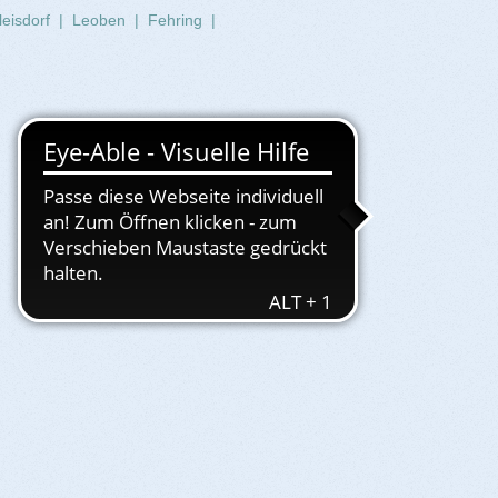
leisdorf
|
Leoben
|
Fehring
|
Service
Events
More