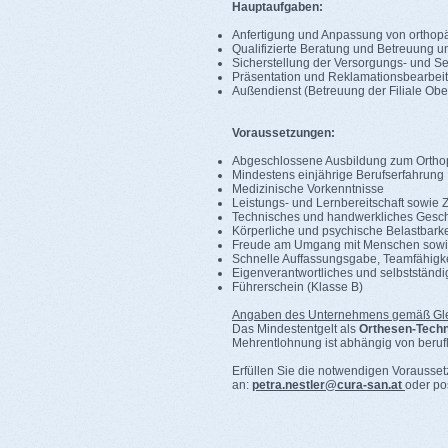
Hauptaufgaben:
Anfertigung und Anpassung von orthop
Qualifizierte Beratung und Betreuung u
Sicherstellung der Versorgungs- und Se
Präsentation und Reklamationsbearbeitu
Außendienst (Betreuung der Filiale Ob
Voraussetzungen:
Abgeschlossene Ausbildung zum Orthopä
Mindestens einjährige Berufserfahrung
Medizinische Vorkenntnisse
Leistungs- und Lernbereitschaft sowie Z
Technisches und handwerkliches Gesch
Körperliche und psychische Belastbarke
Freude am Umgang mit Menschen sowie
Schnelle Auffassungsgabe, Teamfähigkeit
Eigenverantwortliches und selbstständi
Führerschein (Klasse B)
Angaben des Unternehmens gemäß Gle
Das Mindestentgelt als
Orthesen-Techn
Mehrentlohnung ist abhängig von berufl
Erfüllen Sie die notwendigen Vorausset
an:
petra.nestler@cura-san.at
oder po