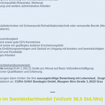
rvicequalität (Reparatur, Wartung)
ng und weitere administrative Arbeiten
dietechniker mit Schwerpunkt Rehabilitationstechnik oder verwandte Berufe (Medi
iker/in)
uverlässigkeit
ick sowie gute EDV-Kenntnisse
it sowie ein gepflegtes äußeres Erscheinungsbild
 Einfühlungsvermögen und Geduld im Umgang mit kranken und beeinträchtigte
 und Flexibilität
ges Arbeiten
ichbehandlungsgesetz:
/in
beträgt EUR 2.260,31 brutto pro Monat auf Basis Vollzeitbeschäftigung.
icher Qualifikation und Erfahrung.
zungen dann richten Sie Ihre
aussagekräftige Bewerbung mit Lebenslauf, Zeugn
stalisch an:
CURA-SAN® Bandagist GmbH, Waagner-Biro-Straße 3, 8020 Graz
_
 im Sanitätsfachhandel (Vollzeit 38,5 Std./Wo)