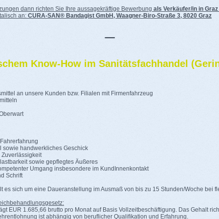
tzungen dann richten Sie Ihre aussagekräftige Bewerbung
als Verkäufer/in in Graz
talisch an:
CURA-SAN® Bandagist GmbH, Waagner-Biro-Straße 3, 8020 Graz
_
ischem Know-How im Sanitätsfachhandel (Gering
smittel an unsere Kunden bzw. Filialen mit Firmenfahrzeug
mitteln
 Oberwart
 Fahrerfahrung
eil sowie handwerkliches Geschick
Zuverlässigkeit
Belastbarkeit sowie gepflegtes Äußeres
 kompetenter Umgang insbesondere im KundInnenkontakt
d Schrift
t es sich um eine Daueranstellung im Ausmaß von bis zu 15 Stunden/Woche bei flex
ichbehandlungsgesetz:
ägt EUR 1.685,66 brutto pro Monat auf Basis Vollzeitbeschäftigung. Das Gehalt richt
entlohnung ist abhängig von beruflicher Qualifikation und Erfahrung.