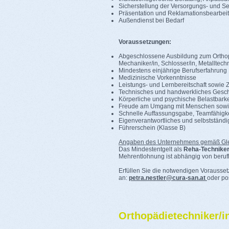
Sicherstellung der Versorgungs- und Se
Präsentation und Reklamationsbearbeitu
Außendienst bei Bedarf
Voraussetzungen:
Abgeschlossene Ausbildung zum Orthopä
Mechaniker/in, Schlosser/in, Metalltechn
Mindestens einjährige Berufserfahrung
Medizinische Vorkenntnisse
Leistungs- und Lernbereitschaft sowie Z
Technisches und handwerkliches Gesch
Körperliche und psychische Belastbarke
Freude am Umgang mit Menschen sowie
Schnelle Auffassungsgabe, Teamfähigkeit
Eigenverantwortliches und selbstständi
Führerschein (Klasse B)
Angaben des Unternehmens gemäß Gle
Das Mindestentgelt als
Reha-Techniker
Mehrentlohnung ist abhängig von berufl
Erfüllen Sie die notwendigen Vorausset
an:
petra.nestler@cura-san.at
oder po
Orthopädietechniker/in