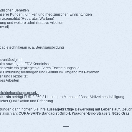
ädischen Behelfen
nserer Kunden, Kliniken und medizinischen Einrichtungen
rvicequalität (Reparatur, Wartung)
ng und weitere administrative Arbeiten
erwart)
dietechniker/in o. ä. Berufsausbildung
uverlässigkeit
ick sowie gute EDV-Kenntnisse
it sowie ein gepflegtes äußeres Erscheinungsbild
 Einfühlungsvermögen und Geduld im Umgang mit Patienten
 und Flexibilität
ges Arbeiten
ichbehandlungsgesetz:
iker/in
beträgt EUR 2.260,31 brutto pro Monat auf Basis Vollzeitbeschäftigung.
icher Qualifikation und Erfahrung.
zungen dann richten Sie Ihre
aussagekräftige Bewerbung mit Lebenslauf, Zeugn
stalisch an:
CURA-SAN® Bandagist GmbH, Waagner-Biro-Straße 3, 8020 Graz
_