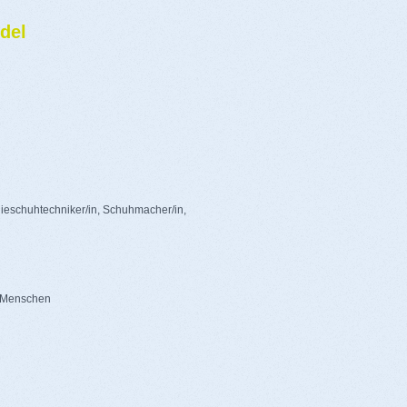
del
ieschuhtechniker/in, Schuhmacher/in,
n Menschen