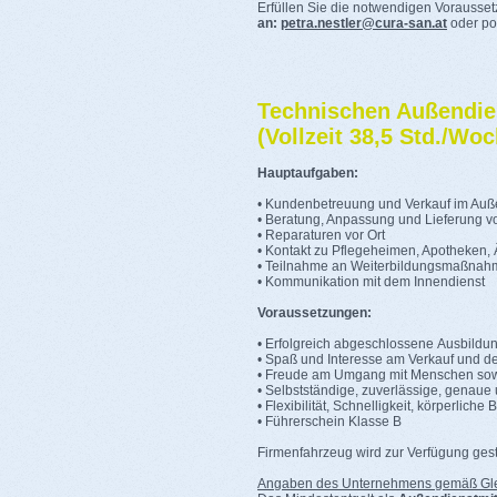
Erfüllen Sie die notwendigen Vorausset
an:
petra.nestler@cura-san.at
oder po
Technischen Außendien
(Vollzeit 38,5 Std./Woc
Hauptaufgaben:
• Kundenbetreuung und Verkauf im Auß
• Beratung, Anpassung und Lieferung vo
• Reparaturen vor Ort
• Kontakt zu Pflegeheimen, Apotheken, 
• Teilnahme an Weiterbildungsmaßna
• Kommunikation mit dem Innendienst
Voraussetzungen:
• Erfolgreich abgeschlossene Ausbildun
• Spaß und Interesse am Verkauf und d
• Freude am Umgang mit Menschen sow
• Selbstständige, zuverlässige, genaue 
• Flexibilität, Schnelligkeit, körperlich
• Führerschein Klasse B
Firmenfahrzeug wird zur Verfügung geste
Angaben des Unternehmens gemäß Gle