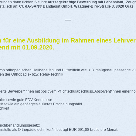
zungen dann richten Sie Ihre
aussagekräftige Bewerbung mit Lebenslauf, Zeugn
stalisch an:
CURA-SAN® Bandagist GmbH, Waagner-Biro-Straße 3, 8020 Graz
_
n für eine Ausbildung im Rahmen eines Lehrve
end mit 01.09.2020.
von orthopädischen Heilbehelfen und Hilfsmitteln wie z.B. maßgenau passende k
en der Orthopädie- bzw. Reha-Technik
ierte Bewerber/innen mit positivem Pflichtschulabschluss, Absolvent/innen einer 
ick sowie gute EDV-Kenntnisse
it sowie ein gepflegtes äußeres Erscheinungsbild
chkeit
ichbehandlungsgesetz:
hrstelle als Orthopädietechniker/in beträgt EUR 691,88 brutto pro Monat.