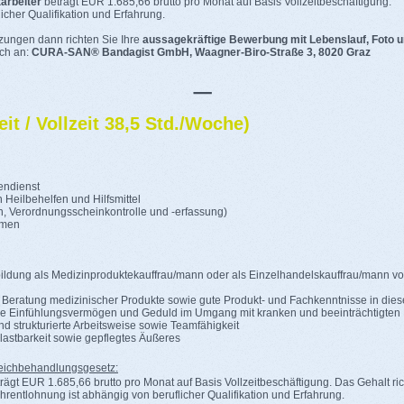
arbeiter
beträgt EUR 1.685,66 brutto pro Monat auf Basis Vollzeitbeschäftigung.
icher Qualifikation und Erfahrung.
zungen dann richten Sie Ihre
aussagekräftige Bewerbung mit Lebenslauf, Foto 
sch an:
CURA-SAN® Bandagist GmbH, Waagner-Biro-Straße 3, 8020 Graz
_
eit / Vollzeit 38,5 Std./Woche)
endienst
Heilbehelfen und Hilfsmittel
n, Verordnungsscheinkontrolle und -erfassung)
hmen
sausbildung als Medizinproduktekauffrau/mann oder als Einzelhandels
 Beratung medizinischer Produkte sowie gute Produkt- und Fachkenntnisse in die
 Einfühlungsvermögen und Geduld im Umgang mit kranken und beeinträchtigte
d strukturierte Arbeitsweise sowie Teamfähigkeit
Belastbarkeit sowie gepflegtes Äußeres
ichbehandlungsgesetz:
rägt EUR 1.685,66 brutto pro Monat auf Basis Vollzeitbeschäftigung. Das Gehalt rich
entlohnung ist abhängig von beruflicher Qualifikation und Erfahrung.