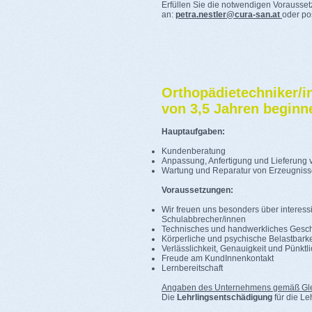
Erfüllen Sie die notwendigen Vorausset
an:
petra.nestler@cura-san.at
oder po
Orthopädietechniker/i
von 3,5 Jahren beginn
Hauptaufgaben:
Kundenberatung
Anpassung, Anfertigung und Lieferung 
Wartung und Reparatur von Erzeugniss
Voraussetzungen:
Wir freuen uns besonders über interess
Schulabbrecher/innen
Technisches und handwerkliches Gesch
Körperliche und psychische Belastbarke
Verlässlichkeit, Genauigkeit und Pünktli
Freude am KundInnenkontakt
Lernbereitschaft
Angaben des Unternehmens gemäß Gle
Die
Lehrlingsentschädigung
für die Le