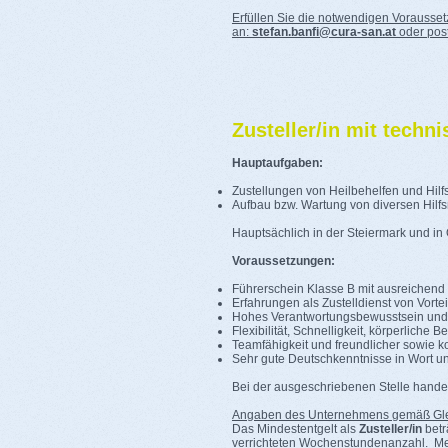
Erfüllen Sie die notwendigen Vorausse
an:
stefan.banfi@cura-san.at
oder pos
Zusteller/in mit techn
Hauptaufgaben:
Zustellungen von Heilbehelfen und Hilf
Aufbau bzw. Wartung von diversen Hilfs
Hauptsächlich in der Steiermark und in
Voraussetzungen:
Führerschein Klasse B mit ausreichend
Erfahrungen als Zustelldienst von Vort
Hohes Verantwortungsbewusstsein und 
Flexibilität, Schnelligkeit, körperliche 
Teamfähigkeit und freundlicher sowie
Sehr gute Deutschkenntnisse in Wort un
Bei der ausgeschriebenen Stelle handel
Angaben des Unternehmens gemäß Gle
Das Mindestentgelt als
Zusteller/in
betr
verrichteten Wochenstundenanzahl. Mehr