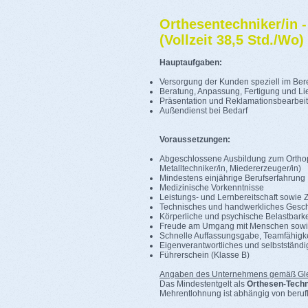
Orthesentechniker/in 
(Vollzeit 38,5 Std./Wo)
Hauptaufgaben:
Versorgung der Kunden speziell im Ber
Beratung, Anpassung, Fertigung und Lie
Präsentation und Reklamationsbearbeitu
Außendienst bei Bedarf
Voraussetzungen:
Abgeschlossene Ausbildung zum Orthopä
Metalltechniker/in, Miedererzeuger/in)
Mindestens einjährige Berufserfahrung
Medizinische Vorkenntnisse
Leistungs- und Lernbereitschaft sowie Z
Technisches und handwerkliches Gesch
Körperliche und psychische Belastbarke
Freude am Umgang mit Menschen sowie
Schnelle Auffassungsgabe, Teamfähigkeit
Eigenverantwortliches und selbstständi
Führerschein (Klasse B)
Angaben des Unternehmens gemäß Gle
Das Mindestentgelt als
Orthesen-Techn
Mehrentlohnung ist abhängig von berufl