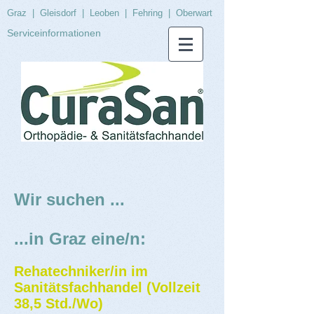
Graz
|
Gleisdorf
|
Leoben
|
Fehring
|
Oberwart
Serviceinformationen
Wir suchen ...
...in Graz eine/n:
Rehatechniker/in im
Sanitätsfachhandel (Vollzeit
38,5 Std./Wo)