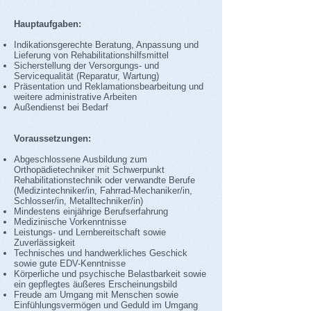
Hauptaufgaben:
Indikationsgerechte Beratung, Anpassung und
Lieferung von Rehabilitationshilfsmittel
Sicherstellung der Versorgungs- und
Servicequalität (Reparatur, Wartung)
Präsentation und Reklamationsbearbeitung und
weitere administrative Arbeiten
Außendienst bei Bedarf
Voraussetzungen:
Abgeschlossene Ausbildung zum
Orthopädietechniker mit Schwerpunkt
Rehabilitationstechnik oder verwandte Berufe
(Medizintechniker/in, Fahrrad-Mechaniker/in,
Schlosser/in, Metalltechniker/in)
Mindestens einjährige Berufserfahrung
Medizinische Vorkenntnisse
Leistungs- und Lernbereitschaft sowie
Zuverlässigkeit
Technisches und handwerkliches Geschick
sowie gute EDV-Kenntnisse
Körperliche und psychische Belastbarkeit sowie
ein gepflegtes äußeres Erscheinungsbild
Freude am Umgang mit Menschen sowie
Einfühlungsvermögen und Geduld im Umgang