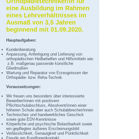
Orthopädietechniker/in für
eine Ausbildung im Rahmen
eines Lehrverhältnisses im
Ausmaß
von 3,5 Jahren
beginnend mit
01.09.2020
.
Hauptaufgaben:
Kundenberatung
Anpassung, Anfertigung und Lieferung von
orthopädischen Heilbehelfen und Hilfsmitteln wie
z.B. maßgenau passende künstliche
Gliedmaßen
Wartung und Reparatur von Erzeugnissen der
Orthopädie- bzw. Reha-Technik
Voraussetzungen:
Wir freuen uns besonders über interessierte
Bewerber/innen mit positivem
Pflichtschulabschluss, Absolvent/innen einer
höheren Schule aber auch Schulabbrecher/innen
Technisches und handwerkliches Geschick
sowie gute EDV-Kenntnisse
Körperliche und psychische Belastbarkeit sowie
ein gepflegtes äußeres Erscheinungsbild
Verlässlichkeit, Genauigkeit und Pünktlichkeit
Freude am KundInnenkontakt