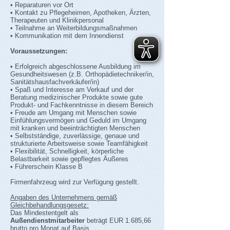
• Reparaturen vor Ort
• Kontakt zu Pflegeheimen, Apotheken, Ärzten,
Therapeuten und Klinikpersonal
• Teilnahme an Weiterbildungsmaßnahmen
• Kommunikation mit dem Innendienst
Voraussetzungen:
• Erfolgreich abgeschlossene Ausbildung im
Gesundheitswesen (z.B. Orthopädietechniker/in,
Sanitätshausfachverkäufer/in)
• Spaß und Interesse am Verkauf und der
Beratung medizinischer Produkte sowie gute
Produkt- und Fachkenntnisse in diesem Bereich
• Freude am Umgang mit Menschen sowie
Einfühlungsvermögen und Geduld im Umgang
mit kranken und beeinträchtigten Menschen
• Selbstständige, zuverlässige, genaue und
strukturierte Arbeitsweise sowie Teamfähigkeit
• Flexibilität, Schnelligkeit, körperliche
Belastbarkeit sowie gepflegtes Äußeres
• Führerschein Klasse B
Firmenfahrzeug wird zur Verfügung gestellt.
Angaben des Unternehmens gemäß
Gleichbehandlungsgesetz:
Das Mindestentgelt als
Außendienstmitarbeiter
beträgt EUR 1.685,66
brutto pro Monat auf Basis