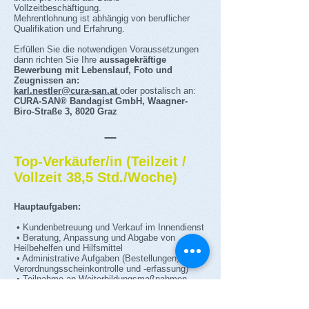
Vollzeitbeschäftigung.
Mehrentlohnung ist abhängig von beruflicher
Qualifikation und Erfahrung.
Erfüllen Sie die notwendigen Voraussetzungen
dann richten Sie Ihre
aussagekräftige
Bewerbung mit Lebenslauf, Foto und
Zeugnissen an:
karl.nestler@cura-san.at
oder postalisch an:
CURA-SAN® Bandagist GmbH, Waagner-
Biro-Straße 3, 8020 Graz
_
Top-Verkäufer/in (Teilzeit /
Vollzeit 38,5 Std./Woche)
Hauptaufgaben:
• Kundenbetreuung und Verkauf im Innendienst
• Beratung, Anpassung und Abgabe von
Heilbehelfen und Hilfsmittel
• Administrative Aufgaben (Bestellungen,
Verordnungsscheinkontrolle und -erfassung)
• Teilnahme an Weiterbildungsmaßnahmen
Voraussetzungen: