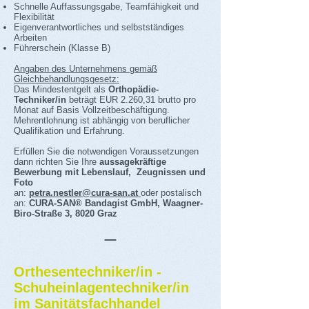
Schnelle Auffassungsgabe, Teamfähigkeit und
Flexibilität
Eigenverantwortliches und selbstständiges
Arbeiten
Führerschein (Klasse B)
Angaben des Unternehmens gemäß
Gleichbehandlungsgesetz:
Das Mindestentgelt als
Orthopädie-
Techniker/in
beträgt EUR 2.260,31 brutto pro
Monat auf Basis Vollzeitbeschäftigung.
Mehrentlohnung ist abhängig von beruflicher
Qualifikation und Erfahrung.
Erfüllen Sie die notwendigen Voraussetzungen
dann richten Sie Ihre
aussagekräftige
Bewerbung mit Lebenslauf, Zeugnissen und
Foto
an:
petra.nestler@cura-san.at
oder postalisch
an:
CURA-SAN® Bandagist GmbH, Waagner-
Biro-Straße 3, 8020 Graz
_
Orthesentechniker/in -
Schuheinlagentechniker/in
im Sanitätsfachhandel