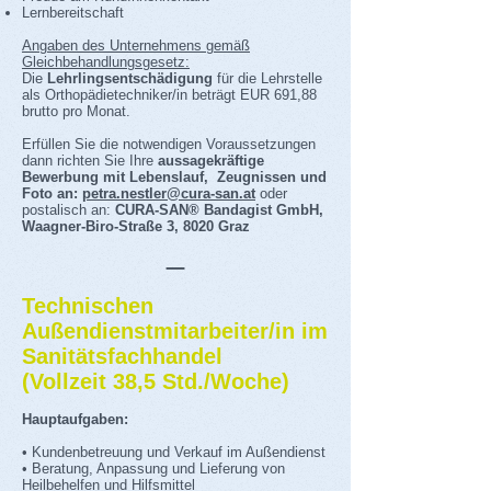
Lernbereitschaft
Angaben des Unternehmens gemäß
Gleichbehandlungsgesetz:
Die
Lehrlingsentschädigung
für die Lehrstelle
als Orthopädietechniker/in beträgt EUR 691,88
brutto pro Monat.
Erfüllen Sie die notwendigen Voraussetzungen
dann richten Sie Ihre
aussagekräftige
Bewerbung mit Lebenslauf, Zeugnissen und
Foto an:
petra.nestler@cura-san.at
oder
postalisch an:
CURA-SAN® Bandagist GmbH,
Waagner-Biro-Straße 3, 8020 Graz
_
Technischen
Außendienstmitarbeiter/in im
Sanitätsfachhandel
(Vollzeit 38,5 Std./Woche)
Hauptaufgaben:
• Kundenbetreuung und Verkauf im Außendienst
• Beratung, Anpassung und Lieferung von
Heilbehelfen und Hilfsmittel