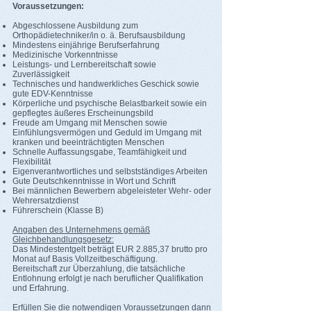
Voraussetzungen:
Abgeschlossene Ausbildung zum
Orthopädietechniker/in o. ä. Berufsausbildung
Mindestens einjährige Berufserfahrung
Medizinische Vorkenntnisse
Leistungs- und Lernbereitschaft sowie
Zuverlässigkeit
Technisches und handwerkliches Geschick sowie
gute EDV-Kenntnisse
Körperliche und psychische Belastbarkeit sowie ein
gepflegtes äußeres Erscheinungsbild
Freude am Umgang mit Menschen sowie
Einfühlungsvermögen und Geduld im Umgang mit
kranken und beeinträchtigten Menschen
Schnelle Auffassungsgabe, Teamfähigkeit und
Flexibilität
Eigenverantwortliches und selbstständiges Arbeiten
Gute Deutschkenntnisse in Wort und Schrift
Bei männlichen Bewerbern abgeleisteter Wehr‐ oder
Wehrersatzdienst
Führerschein (Klasse B)
Angaben des Unternehmens gemäß
Gleichbehandlungsgesetz:
Das Mindestentgelt beträgt EUR 2.885,37 brutto pro
Monat auf Basis Vollzeitbeschäftigung.
Bereitschaft zur Überzahlung, die tatsächliche
Entlohnung erfolgt je nach beruflicher Qualifikation
und Erfahrung.
Erfüllen Sie die notwendigen Voraussetzungen dann