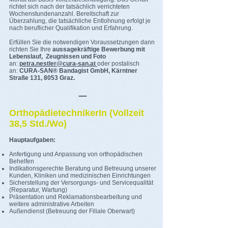
richtet sich nach der tatsächlich verrichteten
Wochenstundenanzahl. Bereitschaft zur
Überzahlung, die tatsächliche Entlohnung erfolgt je
nach beruflicher Qualifikation und Erfahrung.
Erfüllen Sie die notwendigen Voraussetzungen dann
richten Sie Ihre
aussagekräftige Bewerbung mit
Lebenslauf, Zeugnissen und Foto
an:
petra.nestler@cura-san.at
oder postalisch
an:
CURA-SAN® Bandagist GmbH, Kärntner
Straße 131, 8053 Graz.
_
OrthopädietechnikerIn (Vollzeit
38,5 Std./Wo)
Hauptaufgaben:
Anfertigung und Anpassung von orthopädischen
Behelfen
Indikationsgerechte Beratung und Betreuung unserer
Kunden, Kliniken und medizinischen Einrichtungen
Sicherstellung der Versorgungs- und Servicequalität
(Reparatur, Wartung)
Präsentation und Reklamationsbearbeitung und
weitere administrative Arbeiten
Außendienst (Betreuung der Filiale Oberwart)