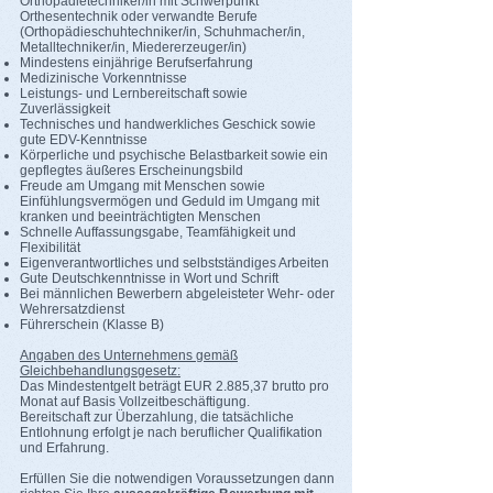
Orthopädietechniker/in mit Schwerpunkt
Orthesentechnik oder verwandte Berufe
(Orthopädieschuhtechniker/in, Schuhmacher/in,
Metalltechniker/in, Miedererzeuger/in)
Mindestens einjährige Berufserfahrung
Medizinische Vorkenntnisse
Leistungs- und Lernbereitschaft sowie
Zuverlässigkeit
Technisches und handwerkliches Geschick sowie
gute EDV-Kenntnisse
Körperliche und psychische Belastbarkeit sowie ein
gepflegtes äußeres Erscheinungsbild
Freude am Umgang mit Menschen sowie
Einfühlungsvermögen und Geduld im Umgang mit
kranken und beeinträchtigten Menschen
Schnelle Auffassungsgabe, Teamfähigkeit und
Flexibilität
Eigenverantwortliches und selbstständiges Arbeiten
Gute Deutschkenntnisse in Wort und Schrift
Bei männlichen Bewerbern abgeleisteter Wehr‐ oder
Wehrersatzdienst
Führerschein (Klasse B)
Angaben des Unternehmens gemäß
Gleichbehandlungsgesetz:
Das Mindestentgelt beträgt EUR 2.885,37 brutto pro
Monat auf Basis Vollzeitbeschäftigung.
Bereitschaft zur Überzahlung, die tatsächliche
Entlohnung erfolgt je nach beruflicher Qualifikation
und Erfahrung.
Erfüllen Sie die notwendigen Voraussetzungen dann