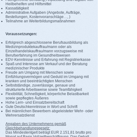
Heilbehelfen und Hilfsmittel
Kassatätigkeit
Administrative Aufgaben (Angebote, Aufträge,
Bestellungen, Kostenvoranschläge…, )
Teilnahme an Weiterbildungsmaßnahmen
Voraussetzungen:
Erfolgreich abgeschlossene Berufsausbildung als
Medizinproduktekauffrau/mann oder als
Einzelhandelskauffrau/mann vorzugsweise mit
Berufserfahrung im Gesundheitswesen
EDV‐Kenntnisse und Erfahrung mit Registrierkasse
Spaß und Interesse am Verkauf und der Beratung
medizinischer Produkte
Freude am Umgang mit Menschen sowie
Einfühlungsvermögen und Geduld im Umgang mit
kranken und beeinträchtigten Menschen
Selbstständige, zuverlässige, genaue und
strukturierte Arbeitsweise sowie Teamfähigkeit
Flexibilität, Schnelligkeit, körperliche Belastbarkeit
sowie gepflegtes Äußeres
Hohe Lern‐ und Einsatzbereitschaft
Gute Deutschkenntnisse in Wort und Schrift
Bei männlichen Bewerbern abgeleisteter Wehr‐ oder
Wehrersatzdienst
Angaben des Unternehmens gem
äß
Gleichbehandlungsgesetz:
Das Mindestentgelt beträgt EUR 2.151,81 brutto pro
Monat auf Basis Vollzeitbeschäftigung. Das Gehalt