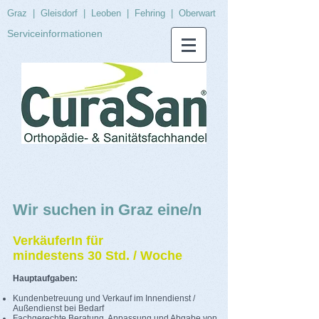
Graz
|
Gleisdorf
|
Leoben
|
Fehring
|
Oberwart
Serviceinformationen
Wir suchen in Graz eine/n
VerkäuferIn für
mindestens
30
Std. / Woche
Hauptaufgaben:
Kundenbetreuung und Verkauf im Innendienst /
Außendienst bei Bedarf
Fachgerechte Beratung, Anpassung und Abgabe von