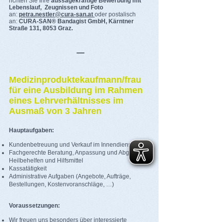
richten Sie Ihre
aussagekräftige Bewerbung mit
Lebenslauf, Zeugnissen und Foto
an:
petra.nestler@cura-san.at
oder postalisch
an:
CURA-SAN® Bandagist GmbH, Kärntner
Straße 131
, 8053 Graz.
_
Medizinproduktekaufmann/frau
für eine Ausbildung im Rahmen
eines Lehrverhältnisses im
Ausmaß von 3 Jahren
Hauptaufgaben:
Kundenbetreuung und Verkauf im Innendienst
Fachgerechte Beratung, Anpassung und Abgabe von
Heilbehelfen und Hilfsmittel
Kassatätigkeit
Administrative Aufgaben (Angebote, Aufträge,
Bestellungen, Kostenvoranschläge, …)
Voraussetzungen:
Wir freuen uns besonders über interessierte