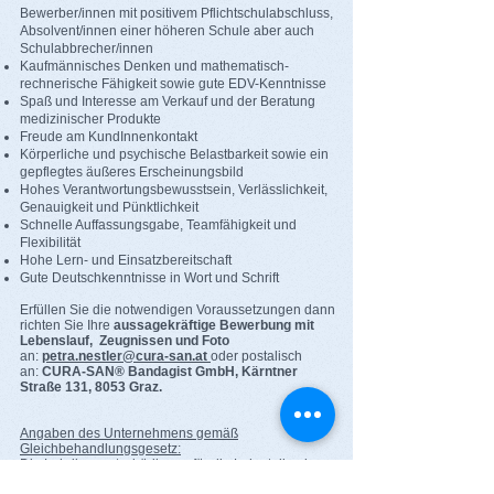
Bewerber/innen mit positivem Pflichtschulabschluss,
Absolvent/innen einer höheren Schule aber auch
Schulabbrecher/innen
Kaufmännisches Denken und mathematisch-
rechnerische Fähigkeit sowie gute EDV-Kenntnisse
Spaß und Interesse am Verkauf und der Beratung
medizinischer Produkte
Freude am KundInnenkontakt
Körperliche und psychische Belastbarkeit sowie ein
gepflegtes äußeres Erscheinungsbild
Hohes Verantwortungsbewusstsein, Verlässlichkeit,
Genauigkeit und Pünktlichkeit
Schnelle Auffassungsgabe, Teamfähigkeit und
Flexibilität
Hohe Lern- und Einsatzbereitschaft
Gute Deutschkenntnisse in Wort und Schrift
Erfüllen Sie die notwendigen Voraussetzungen dann
richten Sie Ihre
aussagekräftige Bewerbung mit
Lebenslauf, Zeugnissen und Foto
an:
petra.nestler@cura-san.at
oder postalisch
an:
CURA-SAN® Bandagist GmbH, Kärntner
Straße 131, 8053 Graz.
Angaben des Unternehmens gemäß
Gleichbehandlungsgesetz:
Die Lehrlingsentschädigung für die Lehrstelle als
Medizinproduktekaufmann/frau beträgt EUR 916,00