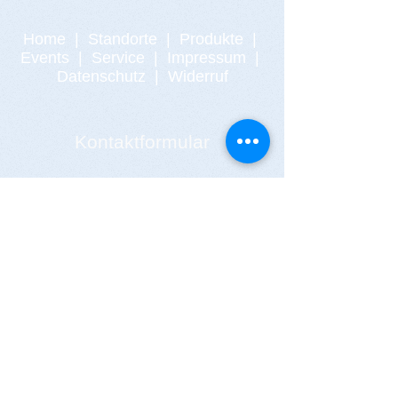
Home
|
Standorte
|
Produkte
|
Events
|
Service
|
Impressum
|
Datenschutz
|
Widerruf
Kontaktformular