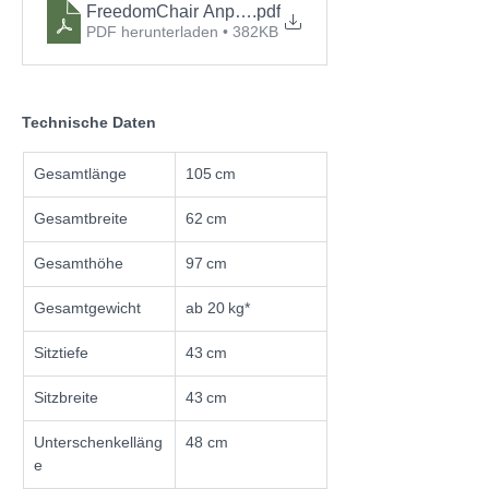
FreedomChair Anpassbogen Carbon Modelle
.pdf
PDF herunterladen • 382KB
Technische Daten
Gesamtlänge
105 cm
Gesamtbreite
62 cm
Gesamthöhe
97 cm
Gesamtgewicht
ab 20 kg*
Sitztiefe
43 cm
Sitzbreite
43 cm
Unterschenkelläng
48 cm
e