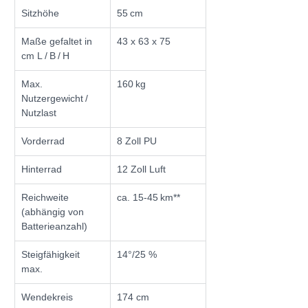
Sitzhöhe
55 cm
Maße gefaltet in 
43 x 63 x 75
cm L / B / H
Max. 
160 kg
Nutzergewicht / 
Nutzlast
Vorderrad
8 Zoll PU
Hinterrad
12 Zoll Luft
Reichweite 
ca. 15-45 km**
(abhängig von 
Batterieanzahl)
Steigfähigkeit 
14°/25 %
max.
Wendekreis
174 cm