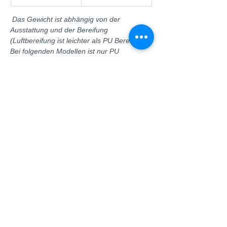
 Das Gewicht ist abhängig von der 
Ausstattung und der Bereifung 
(Luftbereifung ist leichter als PU Bereifung). 
Bei folgenden Modellen ist nur PU 
Bereifung möglich: A06 und A07. Bei 
folgenden Modellen ist nur Luftbereifung 
möglich: A09, DE09, A10, A12. Bei allen 
anderen Modellen ist PU- oder 
Luftbereifung möglich.
* Die Reichweite 
stellt einen Richtwert dar, da sie von vielen 
verschiedenen Faktoren abhängt: Anzahl 
der Batterien, Gewicht, Steigung, 
Bodenbeschaffenheit u. v. m.
Vorheriges Produkt
Nächstes Produkt