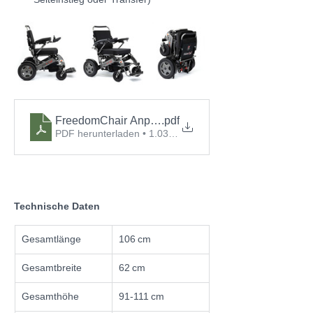
FreedomChair Anpassbogen Topmodelle
.pdf
PDF herunterladen • 1.03MB
Technische Daten
Gesamtlänge
106 cm
Gesamtbreite
62 cm
Gesamthöhe
91-111 cm