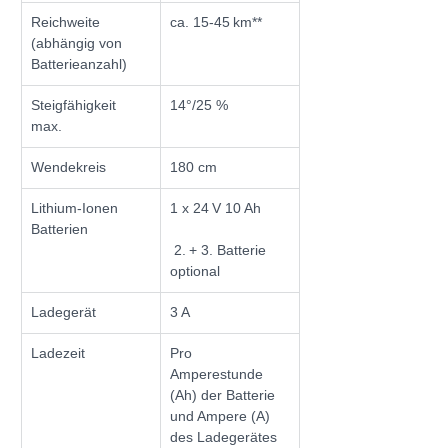
Reichweite 
ca. 15-45 km**
(abhängig von 
Batterieanzahl)
Steigfähigkeit 
14°/25 %
max.
Wendekreis
180 cm
Lithium-Ionen 
1 x 24 V 10 Ah
Batterien
 2. + 3. Batterie 
optional
Ladegerät
3 A
Ladezeit
Pro 
Amperestunde 
(Ah) der Batterie 
und Ampere (A) 
des Ladegerätes 