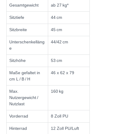
Gesamtgewicht
ab 27 kg*
Sitztiefe
44 cm
Sitzbreite
45 cm
Unterschenkelläng
44/42 cm
e
Sitzhöhe
53 cm
Maße gefaltet in 
46 x 62 x 79
cm L / B / H
Max. 
160 kg
Nutzergewicht / 
Nutzlast
Vorderrad
8 Zoll PU
Hinterrad
12 Zoll PU/Luft