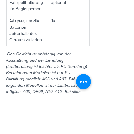
Fahrpulthalterung 
optional
für Begleitperson
Adapter, um die 
Ja
Batterien 
außerhalb des 
Gerätes zu laden
 Das Gewicht ist abhängig von der 
Ausstattung und der Bereifung 
(Luftbereifung ist leichter als PU Bereifung). 
Bei folgenden Modellen ist nur PU 
Bereifung möglich: A06 und A07. Bei 
folgenden Modellen ist nur Luftbereifung 
möglich: A09, DE09, A10, A12. Bei allen 
anderen Modellen ist PU- oder 
Luftbereifung möglich.
* Die Reichweite 
stellt einen Richtwert dar, da sie von vielen 
verschiedenen Faktoren abhängt: Anzahl 
der Batterien, Gewicht, Steigung, 
Bodenbeschaffenheit u. v. m.