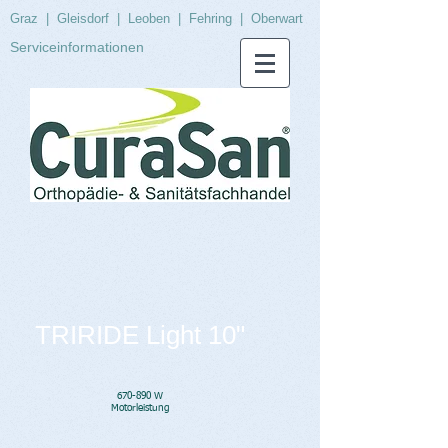
Graz
|
Gleisdorf
|
Leoben
|
Fehring
|
Oberwart
Serviceinformationen
TRIRIDE Light 10"
670-890 W
Motorleistung