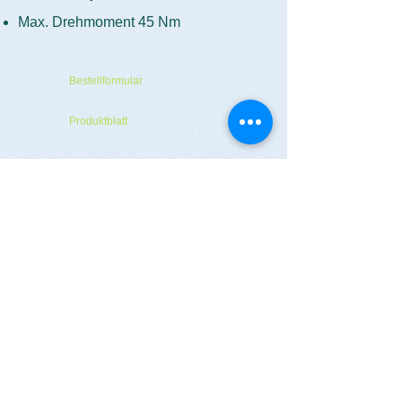
Max. Drehmoment 45 Nm
Bestellformular
Produktblatt
Home
|
Standorte
|
Produkte
|
Events
|
Service
|
Impressum
|
Datenschutz
|
Widerruf