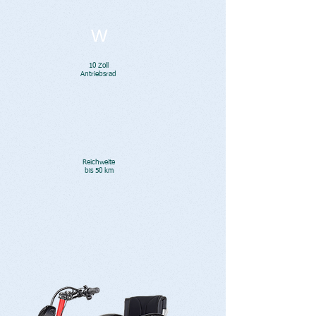
W
10 Zoll
Antriebsrad
Reichweite
bis 50 km